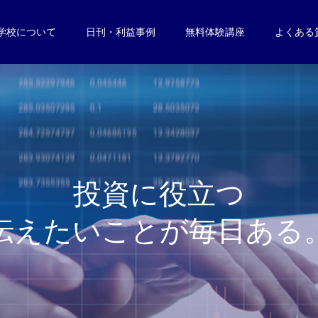
学校について
日刊・利益事例
無料体験講座
よくある
投
資
に
役
立
つ
伝
え
た
い
こ
と
が
毎
日
あ
る