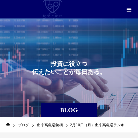
投
資
に
役
立
つ
伝
え
た
い
こ
と
が
毎
日
あ
る
。
BLOG
ブログ
出来高急増銘柄
2月10日（月）出来高急増ランキングレポート