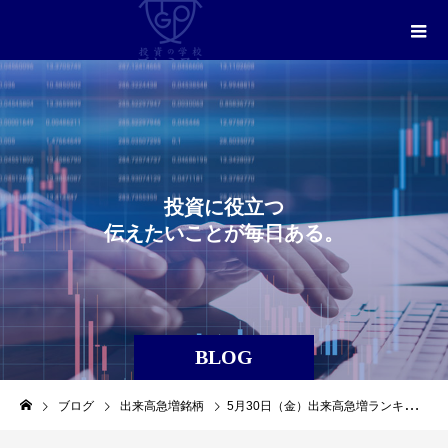
投
資
に
役
立
つ
伝
え
た
い
こ
と
が
毎
日
あ
る
。
BLOG
ブログ
出来高急増銘柄
5月30日（金）出来高急増ランキングレポート