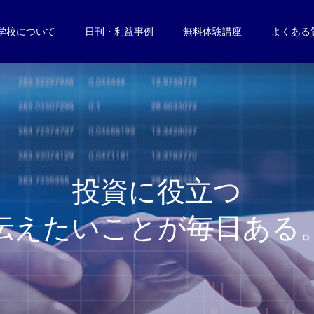
学校について
日刊・利益事例
無料体験講座
よくある
投
資
に
役
立
つ
伝
え
た
い
こ
と
が
毎
日
あ
る