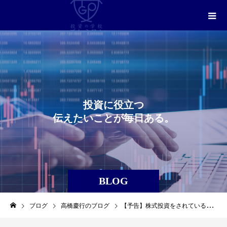
投
資
に
役
立
つ
伝
え
た
い
こ
と
が
毎
日
あ
る
。
BLOG
ブログ
高橋慶行のブログ
【予告】株式投資をされているあなたへ