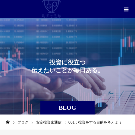
投
資
に
役
立
つ
伝
え
た
い
こ
と
が
毎
日
あ
る
。
BLOG
ブログ
安定投資家通信
001：投資をする目的を考えよう