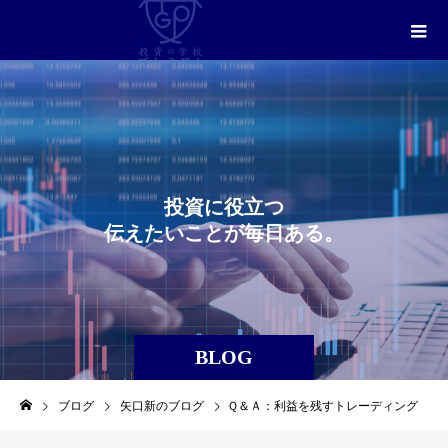
投
資
に
役
立
つ
伝
え
た
い
こ
と
が
毎
日
あ
る
。
BLOG
ブログ
矢口新のブログ
Ｑ＆Ａ：利益を残すトレーディング