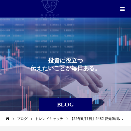
投
資
に
役
立
つ
伝
え
た
い
こ
と
が
毎
日
あ
る
。
BLOG
ブログ
トレンドキャッチ
【22年6月7日】5482 愛知製鋼を利益確定しました。（トレンドキャッチ）