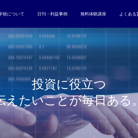
学校について
日刊・利益事例
無料体験講座
よくある
投
資
に
役
立
つ
伝
え
た
い
こ
と
が
毎
日
あ
る