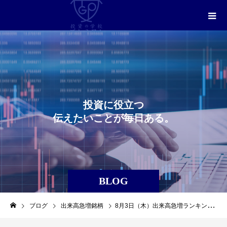
投
資
に
役
立
つ
伝
え
た
い
こ
と
が
毎
日
あ
る
。
BLOG
ブログ
出来高急増銘柄
8月3日（木）出来高急増ランキングレポート