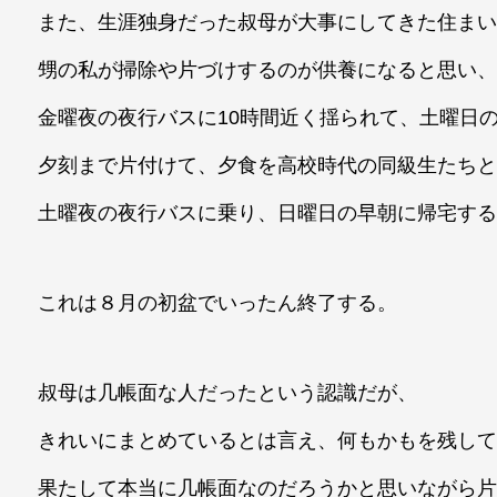
また、生涯独身だった叔母が大事にしてきた住ま
甥の私が掃除や片づけするのが供養になると思い
金曜夜の夜行バスに10時間近く揺られて、土曜日
夕刻まで片付けて、夕食を高校時代の同級生たち
土曜夜の夜行バスに乗り、日曜日の早朝に帰宅す
これは８月の初盆でいったん終了する。
叔母は几帳面な人だったという認識だが、
きれいにまとめているとは言え、何もかもを残し
果たして本当に几帳面なのだろうかと思いながら