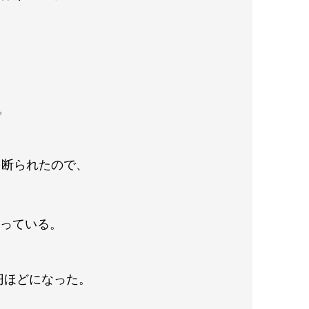
。
を断られたので、
貰っている。
円ほどになった。