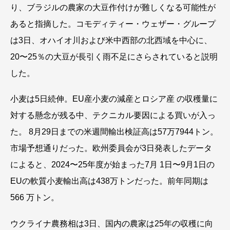
り、ブラジルの農家の大豆作付けが難しくなる可能性が
あると指摘した。コモディティー・ウェザー・グループ
は3日、オハイオ川および米中西部の北西域を中心に、
20〜25％の大豆が長引く雨不足にさらされていると説明
した。
小麦は5日続伸。EU産小麦の減産とロシア産 の収穫量に
対する懸念が残る中、テクニカル要因による買いが入っ
た。 8月29日までの米週間輸出検証高は57万7944トン。
市場予想通りだった。欧州委員会が3日発表したデータ
によると、2024〜25年度が始まった7月 1日〜9月1日の
EUの軟質小麦輸出高は438万トンだった。前年同期は
566 万トン。
ウクライナ農務相は3日、国内の農家は25年の収穫に向