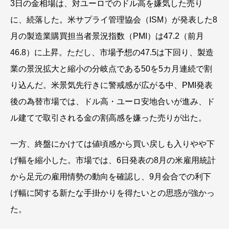
3日の金相場は、対ユーロでのドル高を嫌気した売り
に、続落した。米サプライ管理協会（ISM）が発表した8
月の製造業購買担当者景況指数（PMI）は47.2（前月
46.8）に上昇。ただし、市場予想の47.5は下回り、製造
業の景況拡大と縮小の分岐点である50を5カ月連続で割
り込んだ。米景気先行きに警戒感が広がる中、PMI発表
後の為替市場では、ドル高・ユーロ安地合いが進み、ド
ル建てで取引される金の割高感を嫌った売りが出た。
一方、終盤にかけては値頃感から買い戻しも入りやや下
げ幅を縮小した。市場では、6日発表の8月の米雇用統計
から足元の雇用情勢の動向を確認し、9月会合での利下
げ幅に関する新たな手掛かりを得たいとの思惑が強かっ
た。