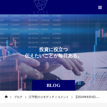
投
資
に
役
立
つ
伝
え
た
い
こ
と
が
毎
日
あ
る
。
BLOG
ブログ
江守哲のコモディティコメント
【2024年9月4日】江守哲のコモディティコメント