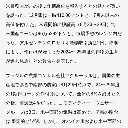
米農務省がこの後に作柄悪化を報告するとの見方が買い
を誘った。12月限は一時410.00セントと、7月末以来の
高値を付け た。米週間輸出検証高（8月23〜29日）で、
米国産コーンは96万5292トンと、市場予想のレンジ内だ
った。アルゼンチンのロサリオ穀物取引所は2日、降雨
により、作付けが始まった2024〜 25年度の作物の生育
が進む見通しとの報告を発表した。
ブラジルの農業コンサル会社アグルーラルは、同国の主
産地である中南部の農家は8月29日時点で、24〜25年度
の1期作コーンの作付けについて、全体の8％を終えたと
分析。前週は4％だった。コモディティー・ウェザー・
グループは3日、米中西部の気温は高めで、早霜の懸念
は 限定的と説明。しかし、オハイオ川および米中西部の