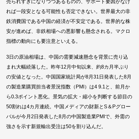
売られすぎになりつつあるものの、サポート要因がなけ
れば一段安となる可能性も否定できない。世界最大の非
鉄消費国である中国の経済が不安定である。世界的な株
安が進めば、非鉄相場への悪影響も懸念される。マクロ
指標の動向にも要注意といえる。
3日の原油相場は、中国の需要減速懸念を背景に売り込
まれ大幅続落した。昨年12月中旬以来、約8カ月半ぶり
の安値となった。中国国家統計局が8月31日発表した8月
の製造業購買担当者景況指数（PMI）は4 9.1と、前月か
ら0.3ポイント悪化。景気の拡大・縮小を判断する節目の
50割れは4カ月連続。中国メディアの財新とS＆Pグロー
バルが今月2日発表した8月の中国製造業PMIで、外需の
強さを示す新規輸出受注は50を割り込んだ。