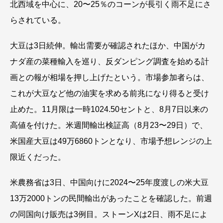
北西域を中心に、20〜25％のコーンが長引く雨不足にさ
らされている。
大豆は3日続伸。輸出需要が確認されたほか、中国がカ
ナダ産の菜種輸入を巡り、反ダンピング調査を始める計
画との報が相場を押し上げたという。市場参加者らは、
これが大豆など他の油実を求める前兆になり得ると受け
止めた。11月限は一時1024.50セントと、8月7日以来の
高値を付けた。米週間輸出検証高（8月23〜29日）で、
米国産大豆は49万6860トンとなり、市場予想レンジの上
限近くだった。
米農務省は3日、中国向けに2024〜25年度渡しの米大豆
13万2000トンの民間輸出があったことを確認した。前週
の同国向け販売は3例目。ストーンXは2日、雨不足によ