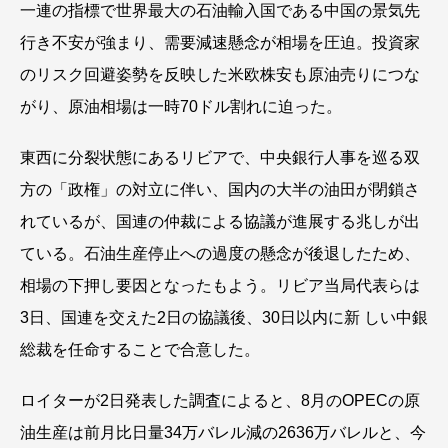
一連の指標で世界最大の石油輸入国である中国の景気先
行き不安が強まり、需要減速懸念が相場を圧迫。投資家
のリスク回避姿勢を反映した米欧株安も原油売りにつな
がり、原油相場は一時70ドル割れに迫った。
東西に分裂状態にあるリビアで、中央銀行人事を巡る双
方の「政権」の対立に伴い、国内の大半の油田が閉鎖さ
れているが、国連の仲裁による協議が進展する兆しが出
ている。石油生産停止への過度の懸念が後退したため、
相場の下押し要因となったもよう。リビア当局代表らは
3日、国連を交えた2日の協議後、30日以内に新 しい中銀
総裁を任命することで合意した。
ロイターが2日発表した調査によると、8月のOPECの原
油生産は前月比日量34万バレル減の2636万バレルと、今