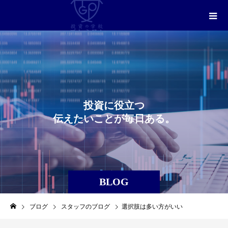
投
資
に
役
立
つ
伝
え
た
い
こ
と
が
毎
日
あ
る
。
BLOG
ブログ
スタッフのブログ
選択肢は多い方がいい