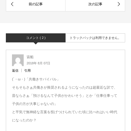
コメント ( 2 )
トラックバックは利用できません。
宙船
2018年 8月 07日
返信
引用
(´・ω・)「共働きサバイバル」
そもそもさぁ共働きが推奨されるようになったのは超最近な訳で、
昔ならさぁ「預けるなんて子供がかわいそう」とか「仕事仕事って
子供の方が大事じゃないの」
と平気で無神経な言葉を投げつけられていた頃に比べれはいい時代
になったのか？