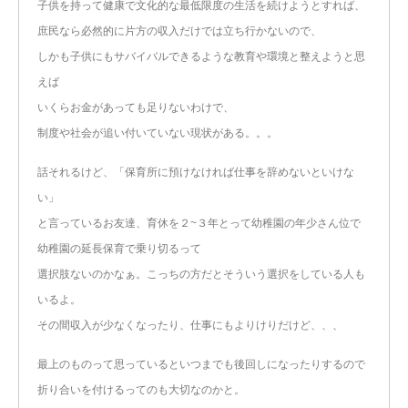
子供を持って健康で文化的な最低限度の生活を続けようとすれば、
庶民なら必然的に片方の収入だけでは立ち行かないので、
しかも子供にもサバイバルできるような教育や環境と整えようと思
えば
いくらお金があっても足りないわけで、
制度や社会が追い付いていない現状がある。。。
話それるけど、「保育所に預けなければ仕事を辞めないといけな
い」
と言っているお友達、育休を２~３年とって幼稚園の年少さん位で
幼稚園の延長保育で乗り切るって
選択肢ないのかなぁ。こっちの方だとそういう選択をしている人も
いるよ。
その間収入が少なくなったり、仕事にもよりけりだけど、、、
最上のものって思っているといつまでも後回しになったりするので
折り合いを付けるってのも大切なのかと。