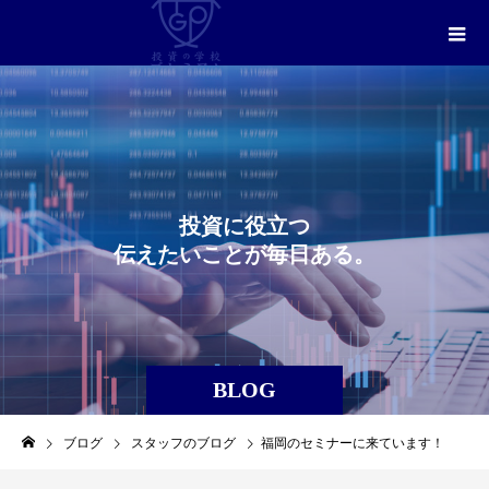
投
資
に
役
立
つ
伝
え
た
い
こ
と
が
毎
日
あ
る
。
BLOG
ブログ
スタッフのブログ
福岡のセミナーに来ています！