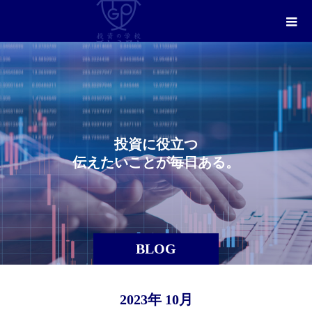
投
資
に
役
立
つ
伝
え
た
い
こ
と
が
毎
日
あ
る
。
BLOG
2023年 10月