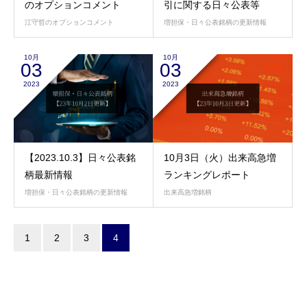
のオプションコメント
引に関する日々公表等
江守哲のオプションコメント
増担保・日々公表銘柄の更新情報
10月
10月
03
03
2023
2023
【2023.10.3】日々公表銘
10月3日（火）出来高急増
柄最新情報
ランキングレポート
増担保・日々公表銘柄の更新情報
出来高急増銘柄
1
2
3
4