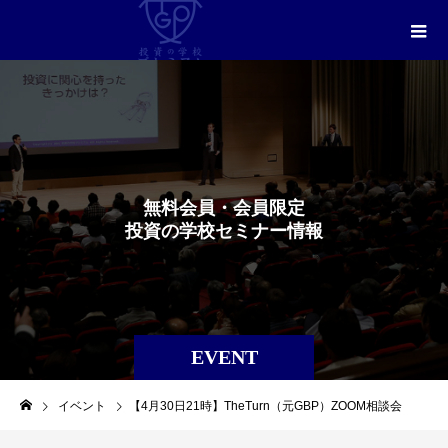
無
料
会
員
・
会
員
限
定
投
資
の
学
校
セ
ミ
ナ
ー
情
報
EVENT
イベント
【4月30日21時】TheTurn（元GBP）ZOOM相談会