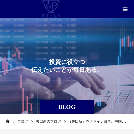
投
資
に
役
立
つ
伝
え
た
い
こ
と
が
毎
日
あ
る
。
BLOG
ブログ
矢口新のブログ
（矢口新）ウクライナ戦争、中国の対応