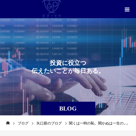
投
資
に
役
立
つ
伝
え
た
い
こ
と
が
毎
日
あ
る
。
BLOG
ブログ
矢口新のブログ
聞くは一時の恥。聞かぬは一生の恥…