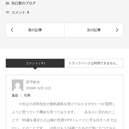
矢口新のブログ
コメント:
4
コメント ( 4 )
トラックバックは利用できません。
田平鉄次
2016年 12月 11日
返信
引用
小生は小次郎先生の無料講座を受けておりますがいつか質問し
ようと思つていて機会を失つております。 ある人に言われたこ
とで「65歳を過ぎた人は株の売買やFXトレードに手を出すべきでは
ない」とのことです。 小生はもう74歳になるので気になつており