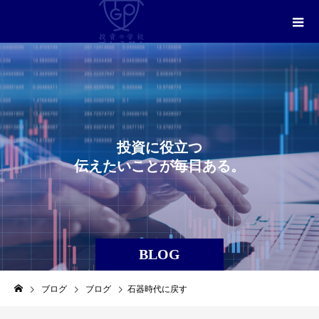
投
資
に
役
立
つ
伝
え
た
い
こ
と
が
毎
日
あ
る
。
BLOG
ブログ
ブログ
石器時代に戻す