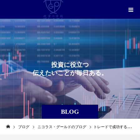
投
資
に
役
立
つ
伝
え
た
い
こ
と
が
毎
日
あ
る
。
BLOG
ブログ
ニコラス・グールドのブログ
トレードで成功する人の特徴