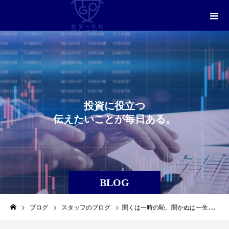
投
資
に
役
立
つ
伝
え
た
い
こ
と
が
毎
日
あ
る
。
BLOG
ブログ
スタッフのブログ
聞くは一時の恥、聞かぬは一生の恥