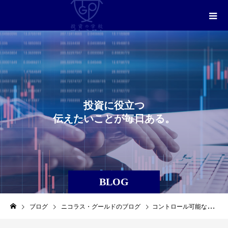
投
資
に
役
立
つ
伝
え
た
い
こ
と
が
毎
日
あ
る
。
BLOG
ブログ
ニコラス・グールドのブログ
コントロール可能な事、不可能な事