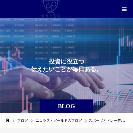
投
資
に
役
立
つ
伝
え
た
い
こ
と
が
毎
日
あ
る
。
BLOG
ブログ
ニコラス・グールドのブログ
スポーツとトレーディングの共通点