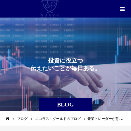
投
資
に
役
立
つ
伝
え
た
い
こ
と
が
毎
日
あ
る
。
BLOG
ブログ
ニコラス・グールドのブログ
兼業トレーダーが意識すべきこと