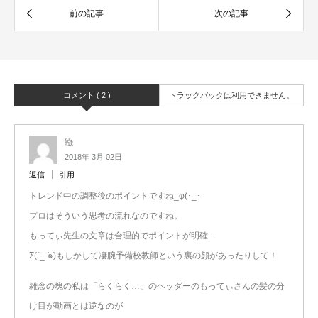
コメント ( 2 )
トラックバックは利用できません。
繦
2018年 3月 02日
返信
引用
トレンド中の調整後のポイントですね_φ(･_･
プロはそういう思考の流れなのですね。
もってぃ先生の文章は合理的でポイントが明確…
Σ(-᷅_-᷄๑)もしかして凄腕予備校教師という裏の顔があったりして！
雑念の塊の私は「らくらく…」のヘッダーのもってぃさんの髪の分
け目が動画とは逆なのが