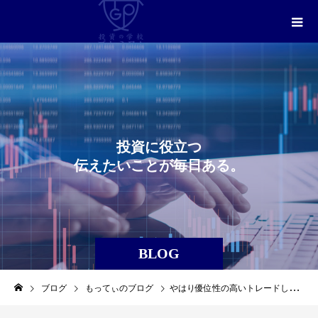
投
資
に
役
立
つ
伝
え
た
い
こ
と
が
毎
日
あ
る
。
BLOG
ブログ
もってぃのブログ
やはり優位性の高いトレードしかない