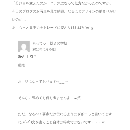
「分け目を変えたのか…？」気になって仕方なかったのですが、
今日のブログのお写真を見て納得。なるほどデザインの納まりがい
いのか…
あ、もっと集中力をトレードに使わなければ٩( ‘ω’ )و
もってぃー投資の学校
2018年 3月 04日
返信
引用
繦様
お世話になっております<(_ _)>
そんなに褒めても何も出ませんよ！←笑
ただ、なるべく要点だけ伝わるようにざざーっと書いてます
ね(=ﾟωﾟ)文を書くこと自体は得意ではないです・・・ｗ