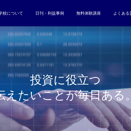
学校について
日刊・利益事例
無料体験講座
よくある
投
資
に
役
立
つ
伝
え
た
い
こ
と
が
毎
日
あ
る