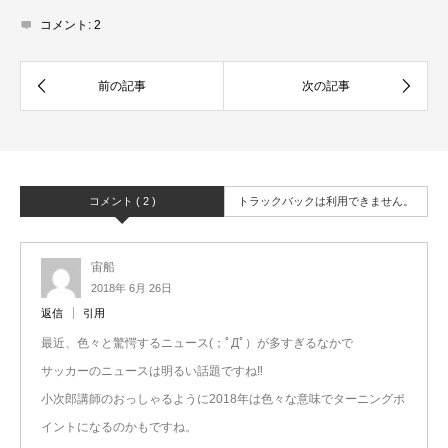
コメント:
2
コメント ( 2 )
トラックバックは利用できません。
宙船
2018年 6月 26日
返信
引用
最近、色々と驚愕するニュース(；ﾟДﾟ）が多すぎるなかで
サッカーのニュースは明るい話題ですね‼
小次郎講師のおっしゃるように2018年は色々な意味でターニングポ
イントになるのかもですね。