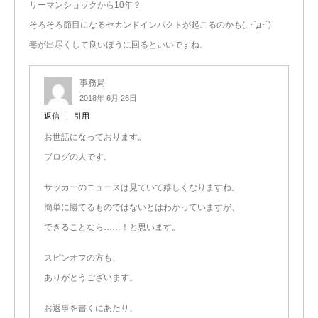
リーマンショックから10年？
そろそろ節目になるセカンドインパクトが起こるのかも(; ･`д･´)
毒が出尽くして良いほうに回るといいですね。
事務局
2018年 6月 26日
返信
引用
お世話になっております。
ブログの人です。
サッカーのニュースは見ていて嬉しくなりますね。
簡単に勝てるものではないとはわかっていますが、
できることなら……！と思います。
スピンオフの方も、
ありがとうございます。
お返事を書くにあたり、