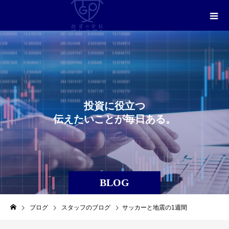
投
資
に
役
立
つ
伝
え
た
い
こ
と
が
毎
日
あ
る
。
BLOG
ブログ
スタッフのブログ
サッカーと地震の1週間