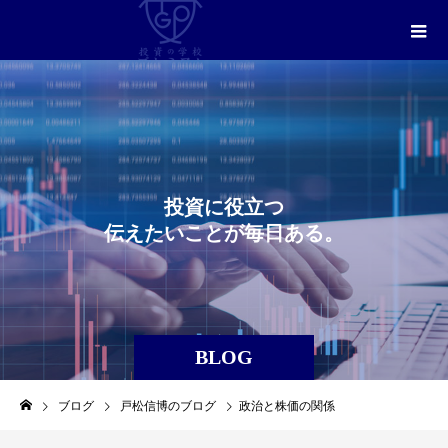
投
資
に
役
立
つ
伝
え
た
い
こ
と
が
毎
日
あ
る
。
BLOG
ブログ
戸松信博のブログ
政治と株価の関係