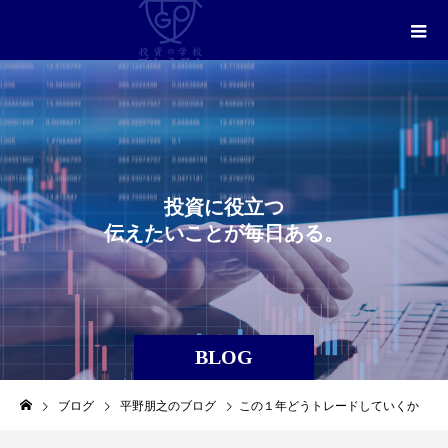
投
資
に
役
立
つ
伝
え
た
い
こ
と
が
毎
日
あ
る
。
BLOG
ブログ
平野朋之のブログ
この１年どうトレードしていくか