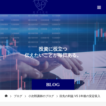
投
資
に
役
立
つ
伝
え
た
い
こ
と
が
毎
日
あ
る
。
BLOG
ブログ
小次郎講師のブログ
目先の利益 VS 1年後の安定収入