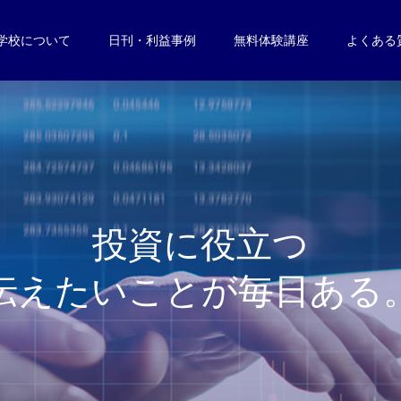
学校について
日刊・利益事例
無料体験講座
よくある
投
資
に
役
立
つ
伝
え
た
い
こ
と
が
毎
日
あ
る