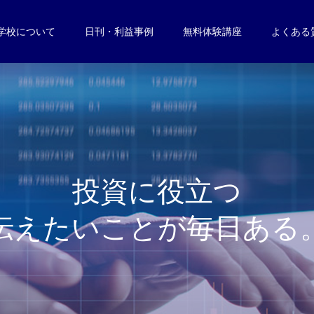
学校について
日刊・利益事例
無料体験講座
よくある
投
資
に
役
立
つ
伝
え
た
い
こ
と
が
毎
日
あ
る