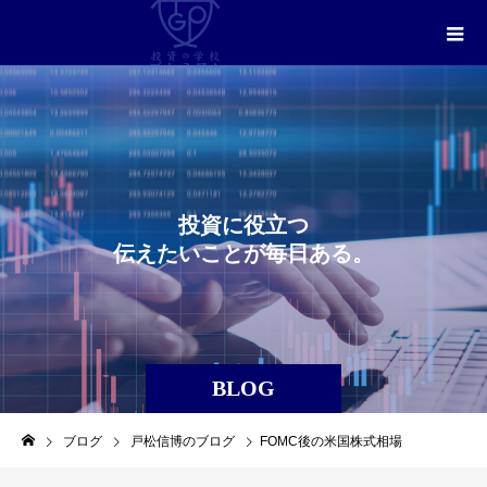
投
資
に
役
立
つ
伝
え
た
い
こ
と
が
毎
日
あ
る
。
BLOG
ブログ
戸松信博のブログ
FOMC後の米国株式相場