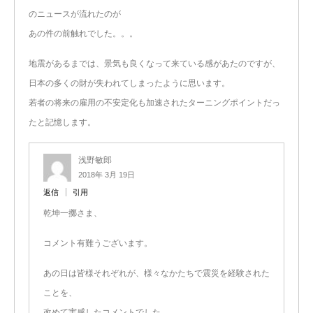
のニュースが流れたのが
あの件の前触れでした。。。
地震があるまでは、景気も良くなって来ている感があたのですが、
日本の多くの財が失われてしまったように思います。
若者の将来の雇用の不安定化も加速されたターニングポイントだっ
たと記憶します。
浅野敏郎
2018年 3月 19日
返信
引用
乾坤一擲さま、
コメント有難うございます。
あの日は皆様それぞれが、様々なかたちで震災を経験された
ことを、
改めて実感したコメントでした。