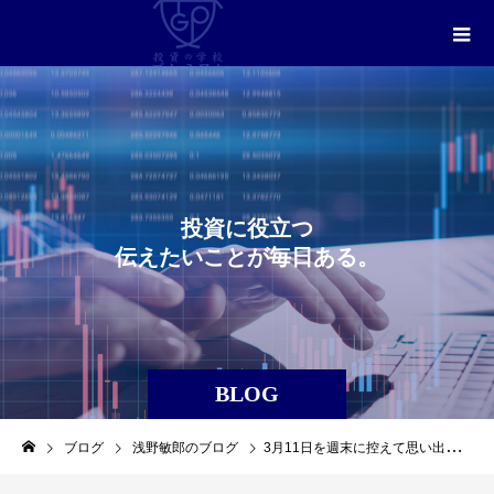
投
資
に
役
立
つ
伝
え
た
い
こ
と
が
毎
日
あ
る
。
BLOG
ブログ
浅野敏郎のブログ
3月11日を週末に控えて思い出す日銀介入