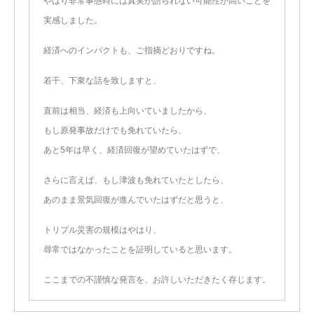
やはり非常事態時には真実が語られない可能性が高いことを
実感しました。
経済へのインパクトも、ご指摘どおりですね。
若干、下衆な話を致しますと、
直前は相当、経済も上向いていましたから、
もし原発事故だけでも免れていたら、
あと5年は早く、経済回復が望めていたはずで、
さらに言えば、もし津波も免れていたとしたら、
あのまま景気回復が進んでいたはずだと思うと、
トリプル災害の規模はやはり、
尋常ではなかったことを証明していると思います。
ここまでの不謹慎な発言を、お許しいただきたく存じます。