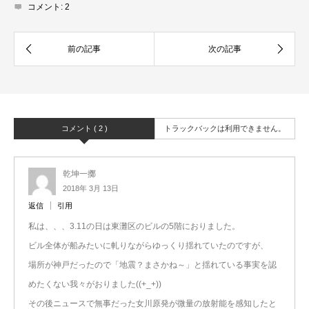
コメント:
2
コメント ( 2 )
トラックバックは利用できません。
乾坤一擲
2018年 3月 13日
返信
引用
私は、、、3.11の日は東灘区のビルの5階におりました。
ビル全体が船みたいに軋りながらゆっくり揺れていたのですが、
場所が神戸だったので「地震？まさかね～」と揺れている事実を認
めたくない我々がおりました((+_+))
その後ニュースで無事だった女川原発が微量の放射能を感知したと