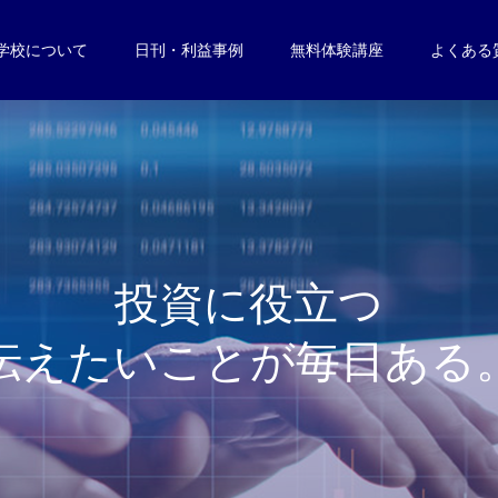
学校について
日刊・利益事例
無料体験講座
よくある
投
資
に
役
立
つ
伝
え
た
い
こ
と
が
毎
日
あ
る