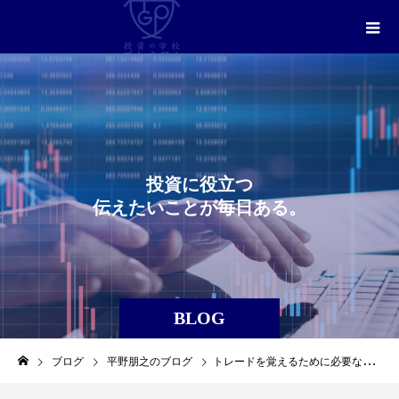
投
資
に
役
立
つ
伝
え
た
い
こ
と
が
毎
日
あ
る
。
BLOG
ブログ
平野朋之のブログ
トレードを覚えるために必要なこと