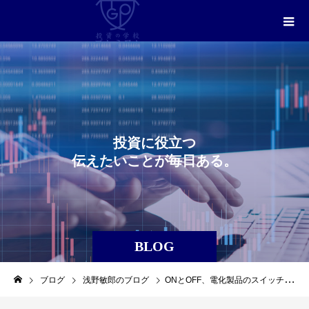
投
資
に
役
立
つ
伝
え
た
い
こ
と
が
毎
日
あ
る
。
BLOG
ブログ
浅野敏郎のブログ
ONとOFF、電化製品のスイッチの話ではありません！