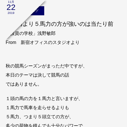
11月
22
浅野敏郎のブログ
2019
１馬力より５馬力の方が強いのは当たり前
「投資の学校」浅野敏郎
From 新宿オフィスのスタジオより
秋の競馬シーズンがまっただ中ですが、
本日のテーマは決して競馬の話
ではありません。
１頭の馬の力を１馬力と言いますが、
１馬力で馬車を走らせるよりも
５馬力、つまり５頭立ての方が、
多少の荷物を積んでも十分なパワーで