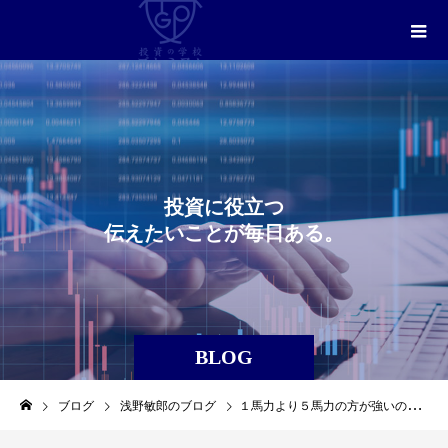
投
資
に
役
立
つ
伝
え
た
い
こ
と
が
毎
日
あ
る
。
BLOG
ブログ
浅野敏郎のブログ
１馬力より５馬力の方が強いのは当たり前