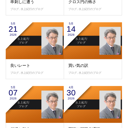
串刺しに遭う
クロス円の怖さ
ブログ
,
水上紀行のブログ
ブログ
,
水上紀行のブログ
5月
5月
21
14
2026
2026
良いレート
買い気の訳
ブログ
,
水上紀行のブログ
ブログ
,
水上紀行のブログ
5月
4月
07
30
2026
2026