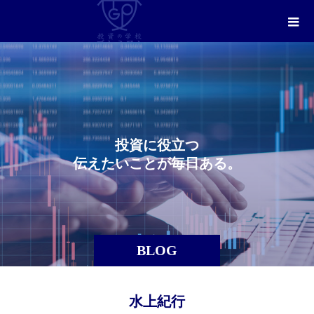
投
資
に
役
立
つ
伝
え
た
い
こ
と
が
毎
日
あ
る
。
BLOG
水上紀行