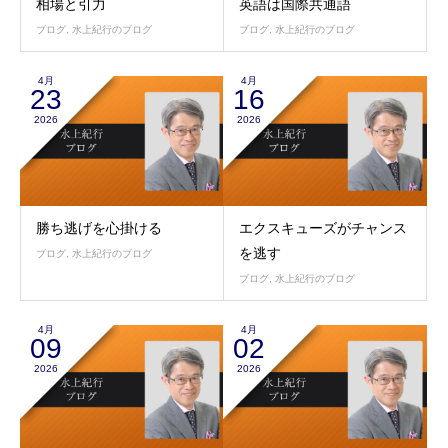
相場と引力
英語は国際共通語
ブログ
,
水上紀行のブログ
ブログ
,
水上紀行のブログ
4月
4月
23
16
2026
2026
勝ち逃げを心掛ける
エクスキューズがチャンス
を逃す
ブログ
,
水上紀行のブログ
ブログ
,
水上紀行のブログ
4月
4月
09
02
2026
2026