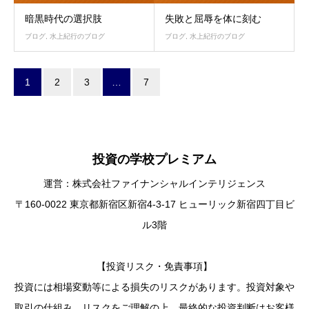
暗黒時代の選択肢
失敗と屈辱を体に刻む
ブログ
,
水上紀行のブログ
ブログ
,
水上紀行のブログ
1
2
3
…
7
投資の学校プレミアム
運営：株式会社ファイナンシャルインテリジェンス
〒160-0022 東京都新宿区新宿4-3-17 ヒューリック新宿四丁目ビ
ル3階
【投資リスク・免責事項】
投資には相場変動等による損失のリスクがあります。投資対象や
取引の仕組み、リスクをご理解の上、最終的な投資判断はお客様