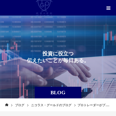
投
資
に
役
立
つ
伝
え
た
い
こ
と
が
毎
日
あ
る
。
BLOG
ブログ
ニコラス・グールドのブログ
プロトレーダーがプロセスを重視する理由