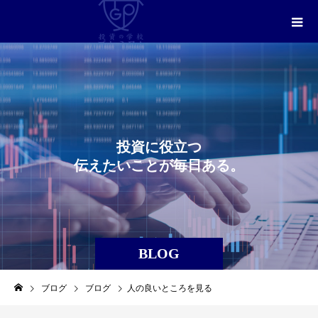
投
資
に
役
立
つ
伝
え
た
い
こ
と
が
毎
日
あ
る
。
BLOG
ブログ
ブログ
人の良いところを見る