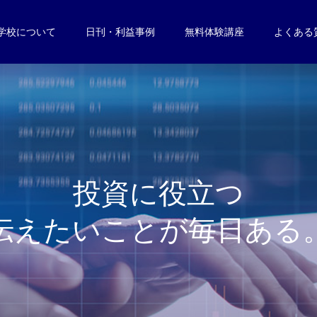
学校について
日刊・利益事例
無料体験講座
よくある
投
資
に
役
立
つ
伝
え
た
い
こ
と
が
毎
日
あ
る