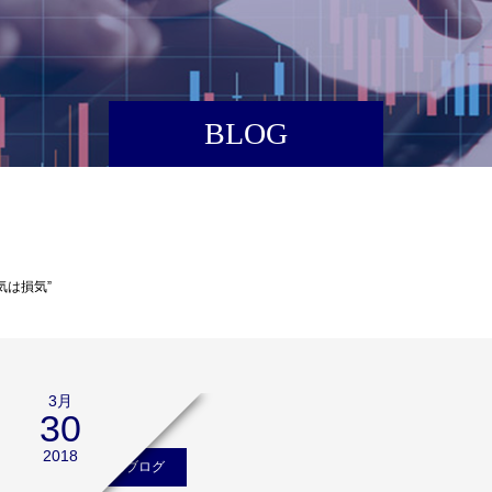
BLOG
気は損気”
3月
30
2018
浅野敏郎のブログ