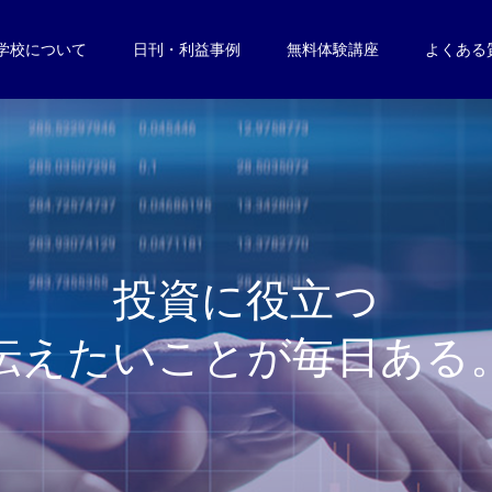
学校について
日刊・利益事例
無料体験講座
よくある
投
資
に
役
立
つ
伝
え
た
い
こ
と
が
毎
日
あ
る