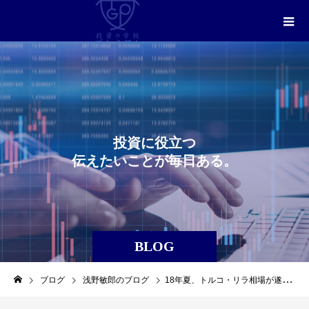
投
資
に
役
立
つ
伝
え
た
い
こ
と
が
毎
日
あ
る
。
BLOG
ブログ
浅野敏郎のブログ
18年夏、トルコ・リラ相場が遂にクラッシュ