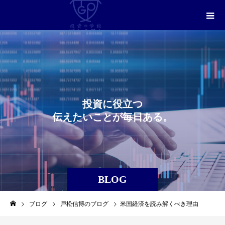
投
資
に
役
立
つ
伝
え
た
い
こ
と
が
毎
日
あ
る
。
BLOG
ブログ
戸松信博のブログ
米国経済を読み解くべき理由