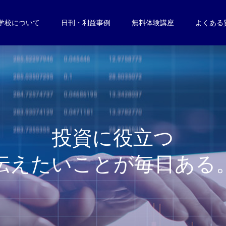
学校について
日刊・利益事例
無料体験講座
よくある
投
資
に
役
立
つ
伝
え
た
い
こ
と
が
毎
日
あ
る