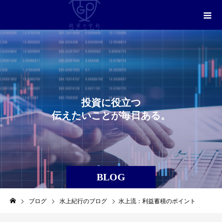
投
資
に
役
立
つ
伝
え
た
い
こ
と
が
毎
日
あ
る
。
BLOG
ブログ
水上紀行のブログ
水上流：利益蓄積のポイント