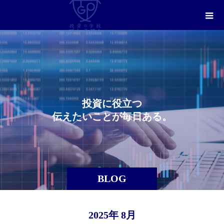
投
資
に
役
立
つ
伝
え
た
い
こ
と
が
毎
日
あ
る
。
BLOG
2025年 8月