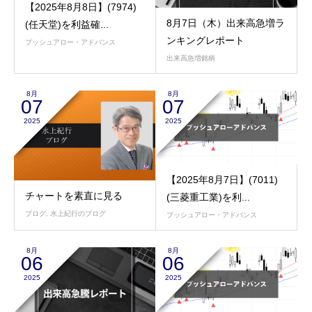
【2025年8月8日】(7974)
8月7日（木）出来高急増ラ
(任天堂)を利益確...
ンキングレポート
プッシュアロー・アドバンス
出来高急増銘柄
8月
8月
07
07
2025
2025
【2025年8月7日】(7011)
チャートを素直に見る
(三菱重工業)を利...
ブログ
,
水上紀行のブログ
プッシュアロー・アドバンス
8月
8月
06
06
2025
2025