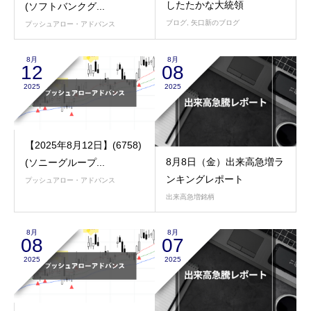
したたかな大統領
(ソフトバンクグ...
ブログ
,
矢口新のブログ
プッシュアロー・アドバンス
8月
8月
12
08
2025
2025
【2025年8月12日】(6758)
8月8日（金）出来高急増ラ
(ソニーグループ...
ンキングレポート
プッシュアロー・アドバンス
出来高急増銘柄
8月
8月
08
07
2025
2025