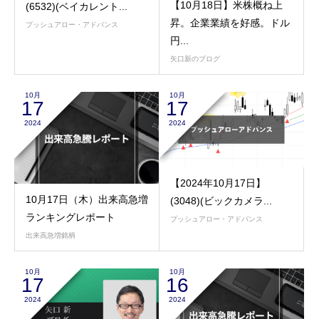
【10月18日】米株概ね上
(6532)(ベイカレント...
昇。企業業績を好感。ドル
プッシュアロー・アドバンス
円...
矢口新のブログ
10月
10月
17
17
2024
2024
【2024年10月17日】
10月17日（木）出来高急増
(3048)(ビックカメラ...
ランキングレポート
プッシュアロー・アドバンス
出来高急増銘柄
10月
10月
17
16
2024
2024