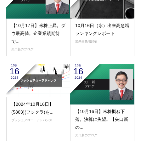
【10月17日】米株上昇。ダ
10月16日（水）出来高急増
ウ最高値。企業業績期待
ランキングレポート
で...
出来高急増銘柄
矢口新のブログ
10月
10月
16
16
2024
2024
【2024年10月16日】
【10月16日】米株概ね下
(5803)(フジクラ)を...
落。決算に失望。【矢口新
プッシュアロー・アドバンス
の...
矢口新のブログ