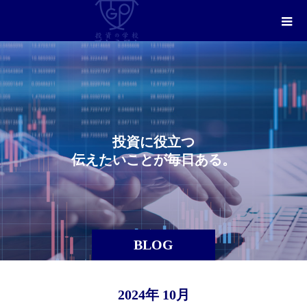
投
資
に
役
立
つ
伝
え
た
い
こ
と
が
毎
日
あ
る
。
BLOG
2024年 10月