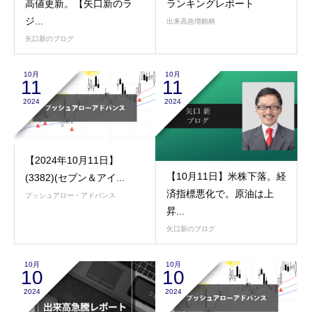
高値更新。【矢口新のラ
ランキングレポート
ジ...
出来高急増銘柄
矢口新のブログ
10月
10月
11
11
2024
2024
【2024年10月11日】
【10月11日】米株下落。経
(3382)(セブン＆アイ...
済指標悪化で。原油は上
プッシュアロー・アドバンス
昇...
矢口新のブログ
10月
10月
10
10
2024
2024